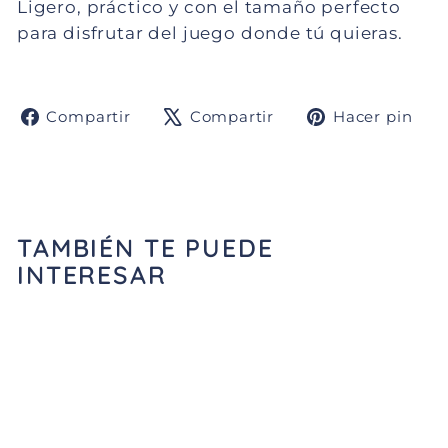
Ligero, práctico y con el tamaño perfecto 
para disfrutar del juego donde tú quieras.
Compartir
Tuitear
Pi
Compartir
Compartir
Hacer pin
en
en
e
Facebook
X
Pi
TAMBIÉN TE PUEDE
INTERESAR