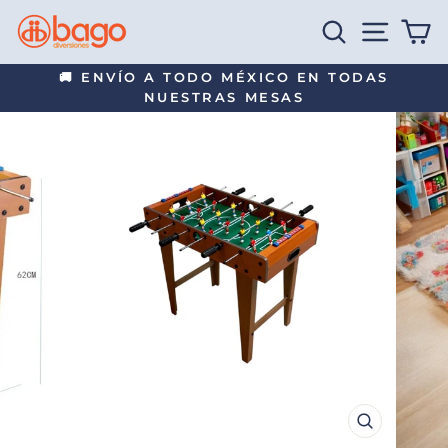
Ir
BUSCAR
NAVEG
C
directamente
al
🚚 ENVÍO A TODO MÉXICO EN TODAS
contenido
NUESTRAS MESAS
diapositivas
pausa
CERRAR