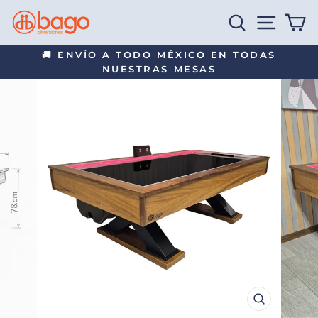
Ir
BUSCAR
NAVEG
C
directamente
al
🚚 ENVÍO A TODO MÉXICO EN TODAS
contenido
NUESTRAS MESAS
diapositivas
pausa
CERRAR