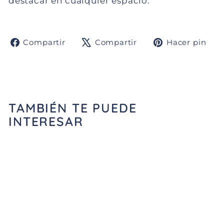
destacar en cualquier espacio.
Compartir
Tuitear
Pi
Compartir
Compartir
Hacer pin
en
en
e
Facebook
X
Pi
TAMBIÉN TE PUEDE
INTERESAR