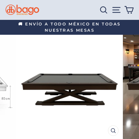
Ir
BUSCAR
NAVEG
C
directamente
al
🚚 ENVÍO A TODO MÉXICO EN TODAS
contenido
NUESTRAS MESAS
diapositivas
pausa
CERRAR