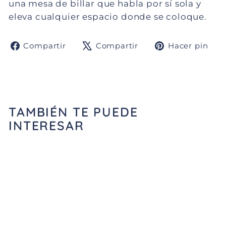
una mesa de billar que habla por sí sola y
eleva cualquier espacio donde se coloque.
Compartir
Tuitear
Pi
Compartir
Compartir
Hacer pin
en
en
e
Facebook
X
Pi
TAMBIÉN TE PUEDE
INTERESAR